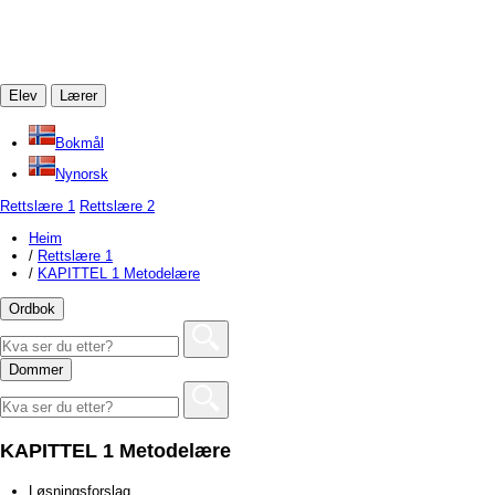
Elev
Lærer
Bokmål
Nynorsk
Rettslære 1
Rettslære 2
Heim
/
Rettslære 1
/
KAPITTEL 1 Metodelære
Ordbok
Dommer
KAPITTEL 1 Metodelære
Løsningsforslag