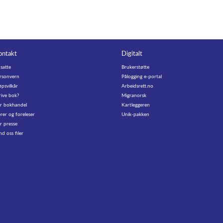
ontakt
Digitalt
satte
Brukerstøtte
rsonvern
Pålogging e-portal
øpsvilkår
Arbeidsrett.no
rive bok?
Migranorsk
r bokhandel
Kartleggeren
rer og foreleser
Unik-pakken
r presse
nd oss filer