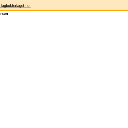
e.fagbokforlaget.no!
ursen