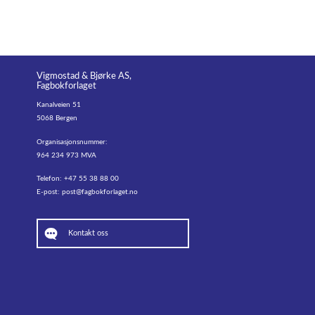
Vigmostad & Bjørke AS,
Fagbokforlaget
Kanalveien 51
5068 Bergen
Organisasjonsnummer:
964 234 973 MVA
Telefon: +47 55 38 88 00
E-post:
post@fagbokforlaget.no
Kontakt oss