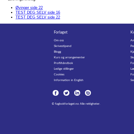
Øvinger side 22
TEST DEG SELV side 16
TEST DEG SELV side 22
Forlaget
K
Om oss
An
Skrivestipend
Pe
Blogg
Kj
Kurs og arrangementer
Sk
Profilhåndbok
Fo
Ledige stillinger
Læ
Cookies
Fo
Information in English
Se
©
fagbokforlaget.no
Alle rettigheter.