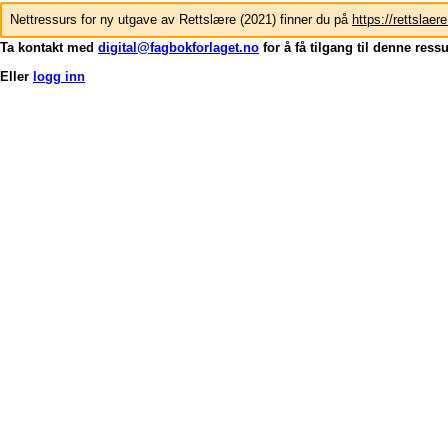
Nettressurs for ny utgave av Rettslære (2021) finner du på
https://rettslaer
Ta kontakt med
digital@fagbokforlaget.no
for å få tilgang til denne ress
Eller
logg inn