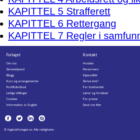
KAPITTEL 5 Strafferett
KAPITTEL 6 Rettergang
KAPITTEL 7 Regler i samfun
Forlaget
Kontakt
Om oss
Ansatte
Skrivestipend
Personvern
Blogg
Kjøpsvilkår
Kurs og arrangementer
Skrive bok?
Profilhåndbok
For bokhandel
Ledige stillinger
Lærer og foreleser
Cookies
For presse
Information in English
Send oss filer
©
fagbokforlaget.no
Alle rettigheter.